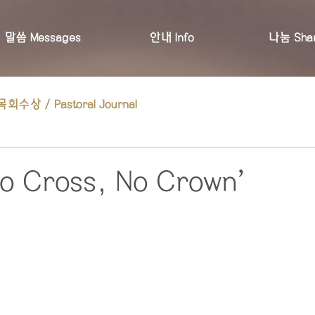
말씀 Messages
안내 Info
나눔 Shar
목회수상 / Pastoral Journal
No Cross, No Crown’