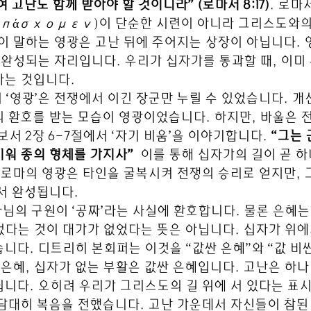
 고난도 함께 받아야 할 것이니라” (로마서 8:17)
. 로마
μπάσχομεν)이 단순한 시련이 아니라 그리스도와
이 말하는 영광은 고난 뒤에 주어지는 상장이 아닙니다. 
 완성되는 자리입니다. 우리가 십자가를 통과할 때, 이미
하는 것입니다.
 ‘영광’은 전쟁에서 이긴 장군만 누릴 수 있었습니다. 개
 환호를 받는 모습이 영광이었습니다. 하지만, 바울은 전
서 2장 6-7절에서 ‘자기 비움’을 이야기합니다. 
“그는 
워 종의 형체를 가지사”
  이를 통해 십자가의 길이 곧 
 로마의 영광은 타인을 굴복시켜 전쟁의 승리로 얻지만,
서 완성됩니다.
하나님의 구원이 ‘공짜’라는 사실에 환호합니다. 물론 은혜는
 없다는 것이 대가가 없었다는 뜻은 아닙니다. 십자가 위에
니다. 디트리히 본회퍼는 이것을 “값싼 은혜”와 “값 비싼
 은혜, 십자가 없는 부활은 값싼 은혜입니다. 고난은 하
니다. 오히려 우리가 그리스도의 길 위에 서 있다는 표
담대히 복음을 전했습니다. 고난 가운데서 자신들이 참된