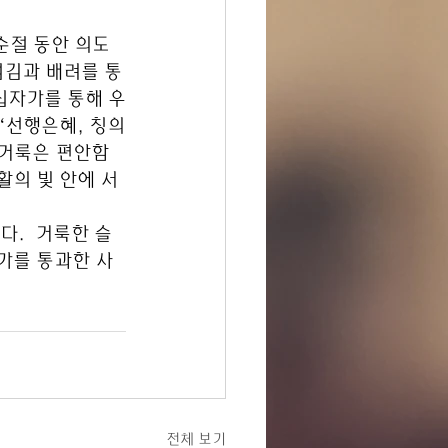
 사순절 동안 의도
섬김과 배려를 통
십자가를 통해 우
“선행은혜, 칭의
거룩은 편안함 
의 빛 안에 서 
다.  거룩한 슬
가를 통과한 사
전체 보기