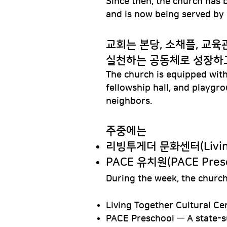
Since then, the church has 
and is now being served by
교회는 본당, 소채플, 교육
실천하는 공동체로 성장하
The church is equipped with 
fellowship hall, and playgr
neighbors.
주중에는
리빙투게더 문화센터(Living
PACE 유치원(PACE Pr
During the week, the churc
Living Together Cultural Ce
PACE Preschool — A state-