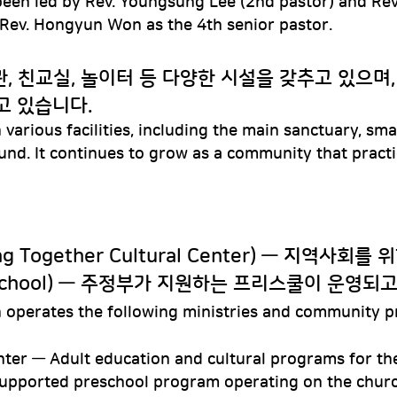
been led by Rev. Youngsung Lee (2nd pastor) and Rev
 Rev. Hongyun Won as the 4th senior pastor.
관, 친교실, 놀이터 등 다양한 시설을 갖추고 있으며
고 있습니다.
various facilities, including the main sanctuary, sma
ound. It continues to grow as a community that practi
 Together Cultural Center) — 지역사회를
eschool) — 주정부가 지원하는 프리스쿨이 운영되
h operates the following ministries and community 
nter — Adult education and cultural programs for th
supported preschool program operating on the chur