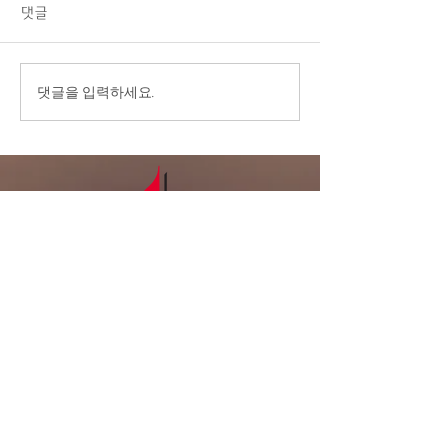
주일 예배에 나오신 모든 분들
댓글
을 주님의 이름으로 환영합니
다. 2.교우 가운데 연로하시
고, 몸이 불편하시고, 질병 치
8/2/26 ‘모라
댓글을 입력하세요.
료 중에 계신 분들을 위해서
림의 은혜’
기도를 부탁드립니다. 3.전교
인 심방: 8월 셋째 주 부터 9
월 말까지 전교인 심방을 합니
다. 게시판에 사인업 시트가
있습니다. 기도로 준비하며,
날짜를 적어주세요. 4
LA복음연합감
리교회
LA Gospel United
Methodist
Church
Tel:
323-641-0691