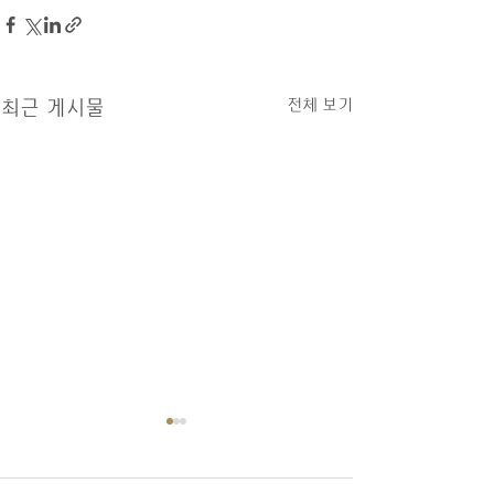
전체 보기
최근 게시물
08/09/26 교회소식
1.오늘 LA 복음연합감리교회