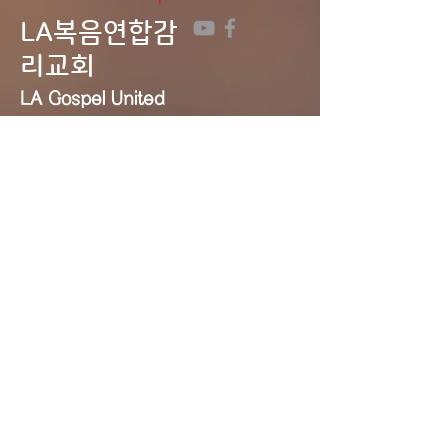
LA복음연합감
리교회
LA Gospel United
Methodist
Church
Tel:
323-641-0691
Email:
lagumc1200@gmail.com
Address: 1200 S. Manhattan Pl.,
LA, CA 90019
Contact Us