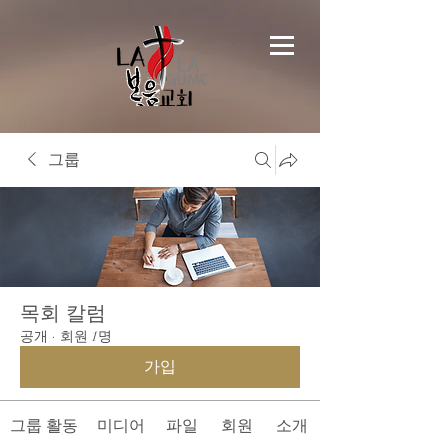
그룹
목회 칼럼
공개
·
회원 1명
가입
그룹 활동
미디어
파일
회원
소개