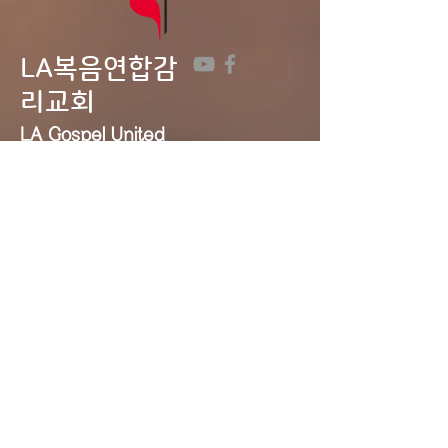
LA복음연합감
리교회
LA Gospel United
Methodist
Church
Tel:
323-641-0691
Email:
lagumc1200@gmail.com
Address: 1200 S. Manhattan Pl.,
LA, CA 90019
Contact Us