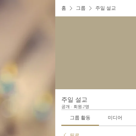
홈
그룹
주일 설교
주일 설교
공개
·
회원 2명
그룹 활동
미디어
뒤로