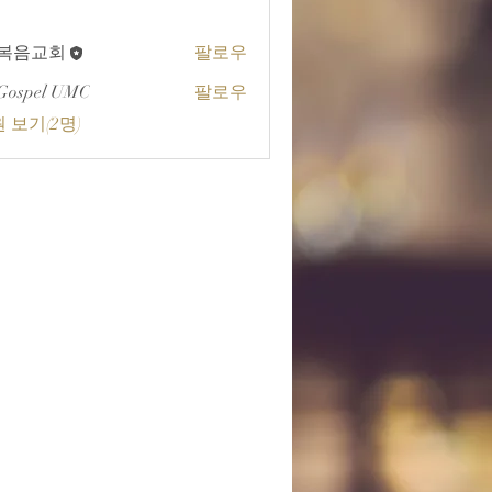
A복음교회
팔로우
교회
Gospel UMC
팔로우
 보기(2명)