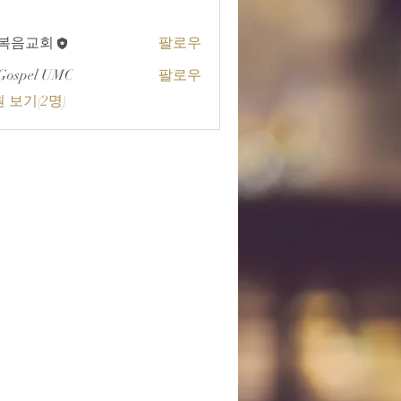
A복음교회
팔로우
교회
Gospel UMC
팔로우
 보기(2명)