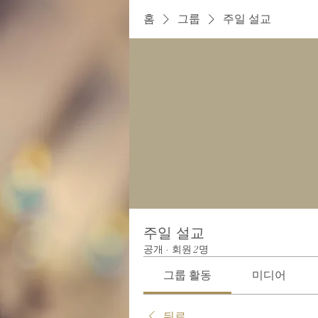
홈
그룹
주일 설교
주일 설교
공개
·
회원 2명
그룹 활동
미디어
뒤로