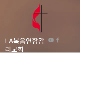
LA복음연합감
리교회
LA Gospel United
Methodist
Church
Tel:
323-641-0691
Email:
lagumc1200@gmail.com
Address: 1200 S. Manhattan Pl.,
LA, CA 90019