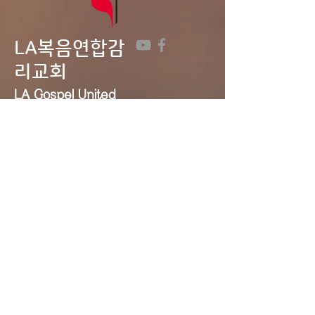
LA복음연합감
리교회
LA Gospel United
Methodist
Church
Tel:
323-641-0691
Email:
lagumc1200@gmail.com
Address: 1200 S. Manhattan Pl.,
LA, CA 90019
Contact Us