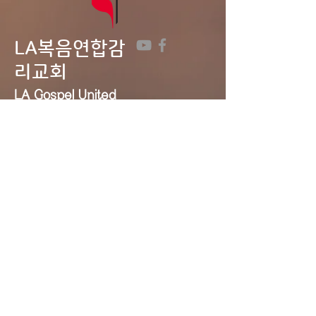
LA복음연합감
리교회
LA Gospel United
Methodist
Church
Tel:
323-641-0691
Email:
lagumc1200@gmail.com
Address: 1200 S. Manhattan Pl.,
LA, CA 90019
Contact Us