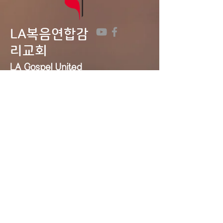
LA복음연합감
리교회
LA Gospel United
Methodist
Church
Tel:
323-641-0691
Email:
lagumc1200@gmail.com
Address: 1200 S. Manhattan Pl.,
LA, CA 90019
Contact Us