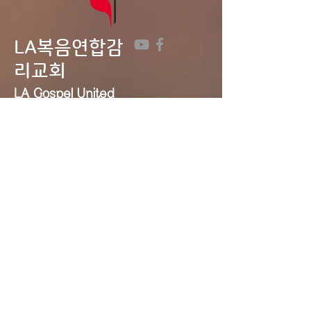
LA복음연합감
리교회
LA Gospel United
Methodist
Church
Tel:
323-641-0691
Email:
lagumc1200@gmail.com
Address: 1200 S. Manhattan Pl.,
LA, CA 90019
Contact Us