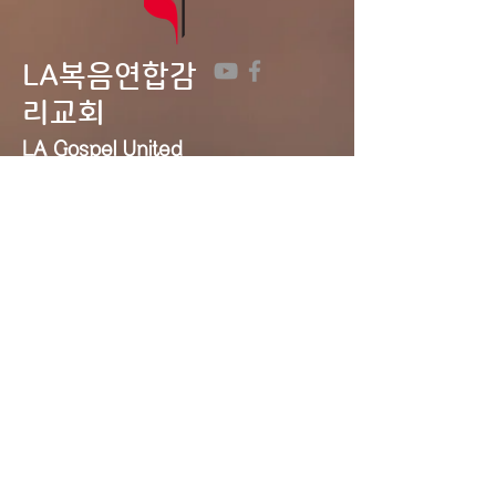
LA복음연합감
리교회
LA Gospel United
Methodist
Church
Tel:
323-641-0691
Email:
lagumc1200@gmail.com
Address: 1200 S. Manhattan Pl.,
LA, CA 90019
Contact Us