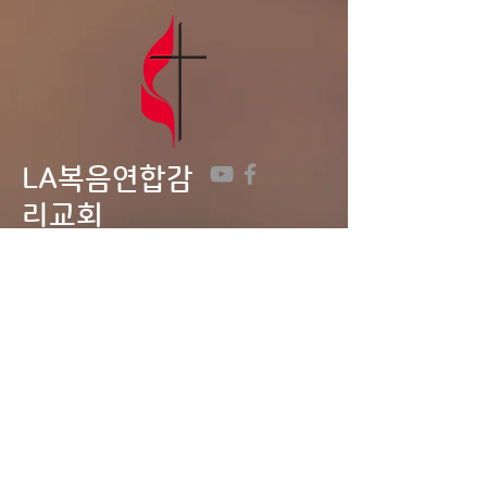
LA복음연합감
리교회
LA Gospel United
Methodist
Church
Tel:
323-641-0691
Email:
lagumc1200@gmail.com
Address: 1200 S. Manhattan Pl.,
LA, CA 90019