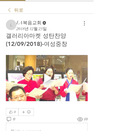
뒤로
LA복음교회
LA복음교회
2018년 12월 25일
갤러리아마켓 성탄찬양
(12/09/2018)-여성중창
0
0
10