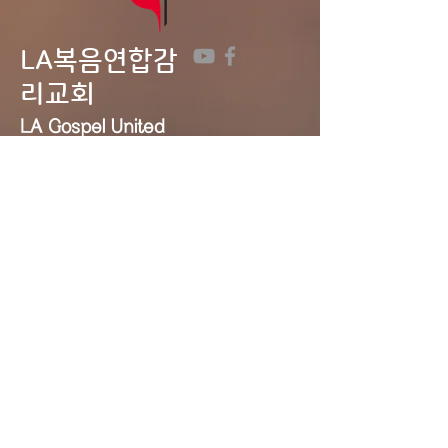
LA복음연합감
리교회
LA Gospel United
Methodist
Church
Tel:
323-641-0691
Email:
lagumc1200@gmail.com
Address: 1200 S. Manhattan Pl.,
LA, CA 90019
Contact Us