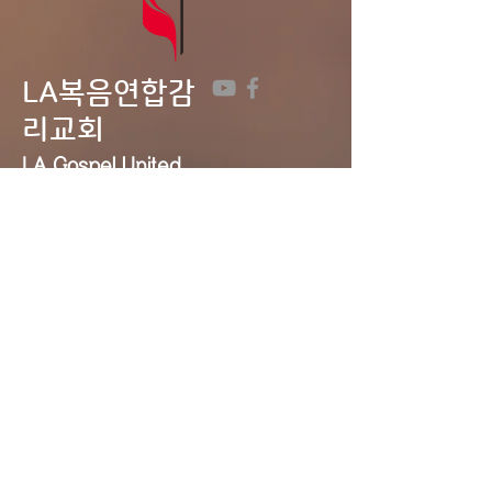
LA복음연합감
리교회
LA Gospel United
Methodist
Church
Tel:
323-641-0691
Email:
lagumc1200@gmail.com
Address: 1200 S. Manhattan Pl.,
LA, CA 90019
Contact Us