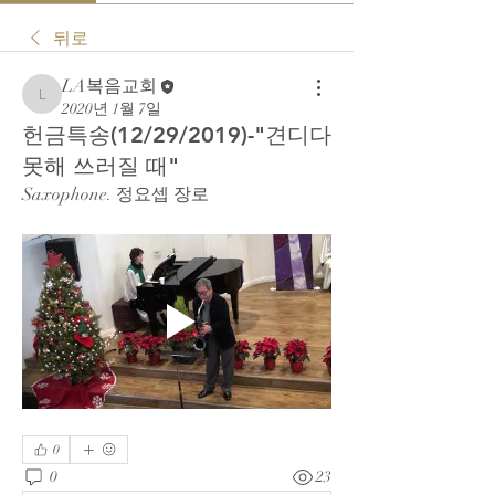
뒤로
LA복음교회
LA복음교회
2020년 1월 7일
헌금특송(12/29/2019)-"견디다
못해 쓰러질 때"
Saxophone. 정요셉 장로
0
0
23