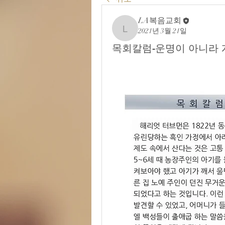
LA복음교회
2021년 3월 21일
LA복음교회
목회칼럼-운명이 아니라