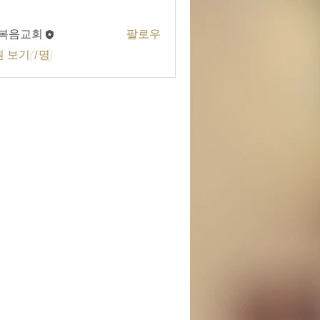
A복음교회
팔로우
교회
 보기(1명)