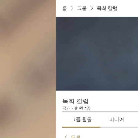
홈
그룹
목회 칼럼
목회 칼럼
공개
·
회원 1명
그룹 활동
미디어
뒤로