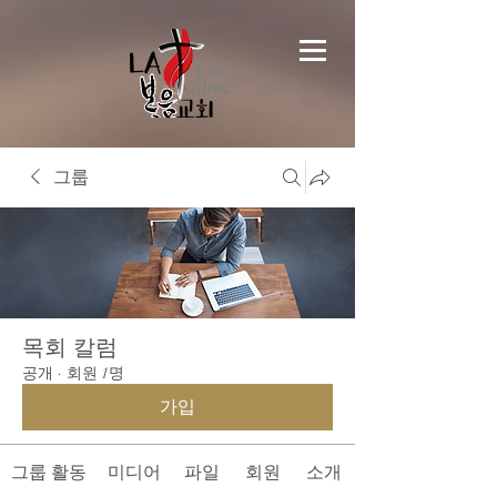
그룹
목회 칼럼
공개
·
회원 1명
가입
그룹 활동
미디어
파일
회원
소개