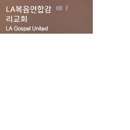
LA복음연합감
리교회
LA Gospel United
Methodist
Church
Tel:
323-641-0691
Email:
lagumc1200@gmail.com
Address: 1200 S. Manhattan Pl.,
LA, CA 90019
Contact Us