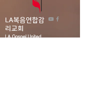
LA복음연합감
리교회
LA Gospel United
Methodist
Church
Tel:
323-641-0691
Email:
lagumc1200@gmail.com
Address: 1200 S. Manhattan Pl.,
LA, CA 90019
Contact Us