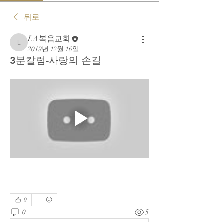
뒤로
LA복음교회
LA복음교회
2019년 12월 16일
3분칼럼-사랑의 손길
0
0
5