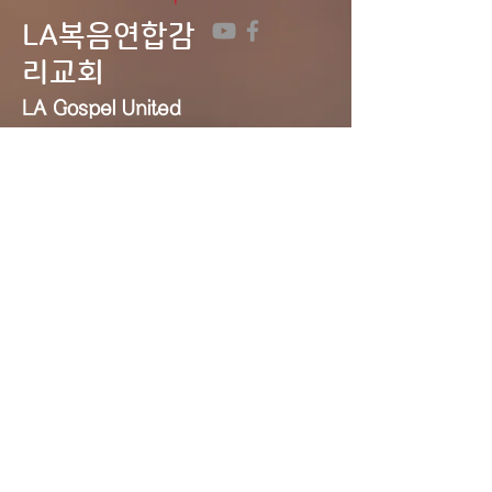
LA복음연합감
리교회
LA Gospel United
Methodist
Church
Tel:
323-641-0691
Email:
lagumc1200@gmail.com
Address: 1200 S. Manhattan Pl.,
LA, CA 90019
Contact Us