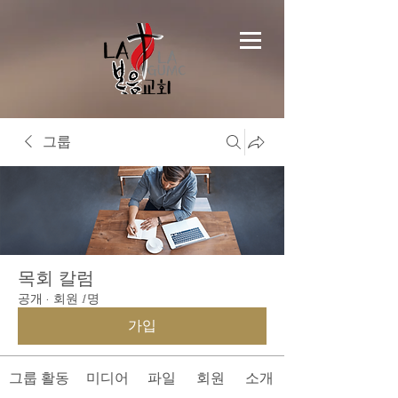
그룹
목회 칼럼
공개
·
회원 1명
가입
그룹 활동
미디어
파일
회원
소개