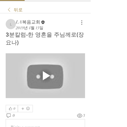
뒤로
LA복음교회
LA복음교회
2019년 4월 15일
3분칼럼-한 영혼을 주님께로(장
요나)
0
0
3