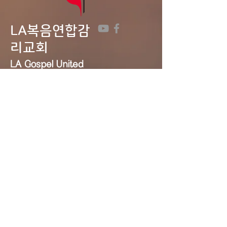
LA복음연합감
리교회
LA Gospel United
Methodist
Church
Tel:
323-641-0691
Email:
lagumc1200@gmail.com
Address: 1200 S. Manhattan Pl.,
LA, CA 90019
Contact Us