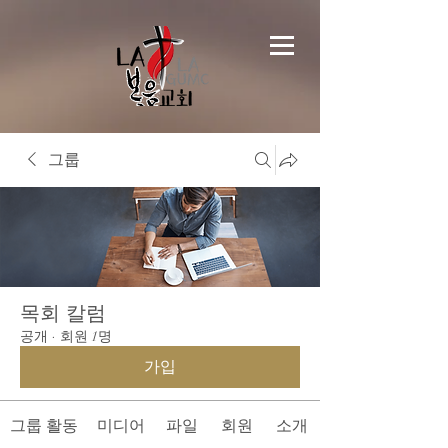
그룹
목회 칼럼
공개
·
회원 1명
가입
그룹 활동
미디어
파일
회원
소개