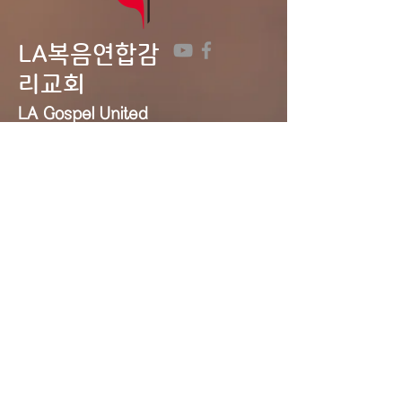
LA복음연합감
리교회
LA Gospel United
Methodist
Church
Tel:
323-641-0691
Email:
lagumc1200@gmail.com
Address: 1200 S. Manhattan Pl.,
LA, CA 90019
Contact Us