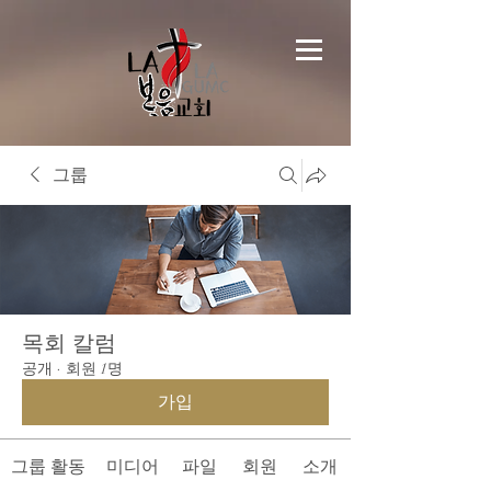
그룹
목회 칼럼
공개
·
회원 1명
가입
그룹 활동
미디어
파일
회원
소개