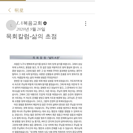
뒤로
LA복음교회
LA복음교회
2020년 9월 20일
목회칼럼-삶의 초점