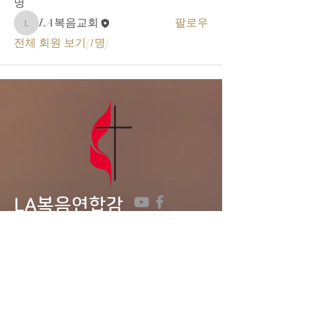
명
LA복음교회
팔로우
LA복음교회
전체 회원 보기(1명)
LA복음연합감
리교회
LA Gospel United
Methodist
Church
Tel:
323-641-0691