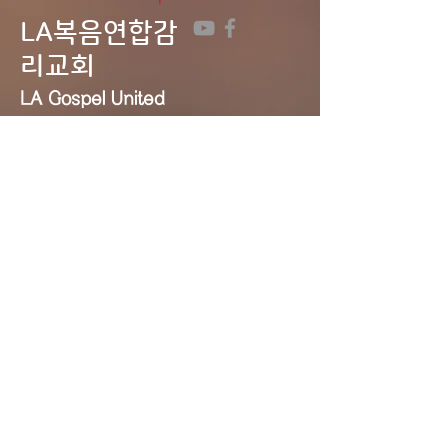
LA복음연합감
리교회
LA Gospel United
Methodist
Church
Tel:
323-641-0691
Email:
lagumc1200@gmail.com
Address: 1200 S. Manhattan Pl.,
LA, CA 90019
Contact Us