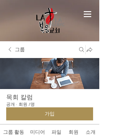
그룹
목회 칼럼
공개
·
회원 1명
가입
그룹 활동
미디어
파일
회원
소개