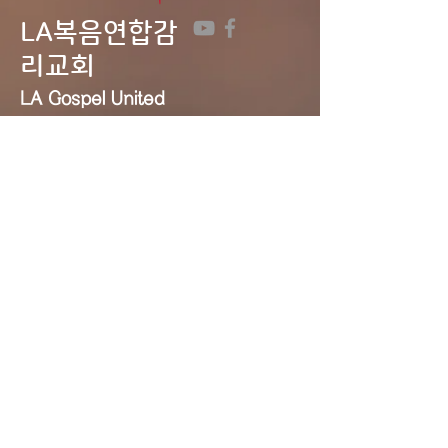
LA복음연합감
리교회
LA Gospel United
Methodist
Church
Tel:
323-641-0691
Email:
lagumc1200@gmail.com
Address: 1200 S. Manhattan Pl.,
LA, CA 90019
Contact Us