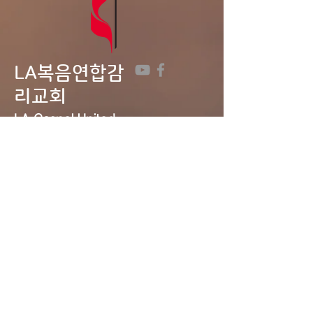
LA복음연합감
리교회
LA Gospel United
Methodist
Church
Tel:
323-641-0691
Email:
lagumc1200@gmail.com
Address: 1200 S. Manhattan Pl.,
LA, CA 90019
Contact Us