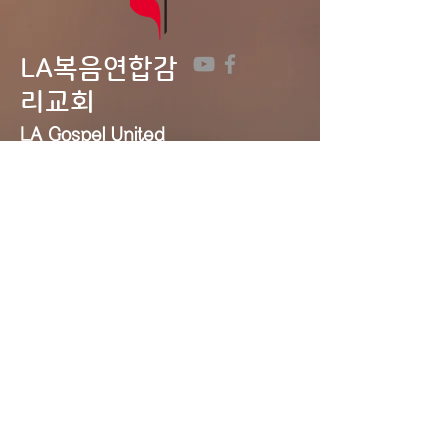
LA복음연합감
리교회
LA Gospel United
Methodist
Church
Tel:
323-641-0691
Email:
lagumc1200@gmail.com
Address: 1200 S. Manhattan Pl.,
LA, CA 90019
Contact Us