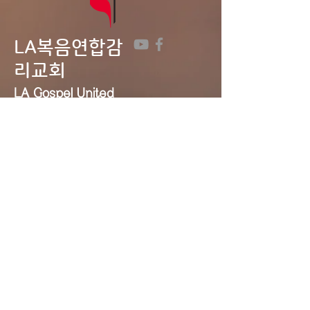
LA복음연합감
리교회
LA Gospel United
Methodist
Church
Tel:
323-641-0691
Email:
lagumc1200@gmail.com
Address: 1200 S. Manhattan Pl.,
LA, CA 90019
Contact Us