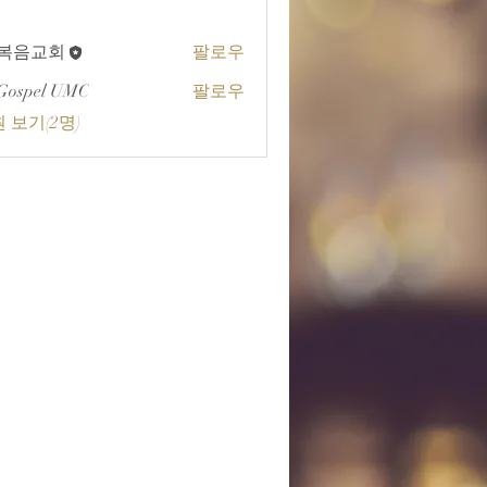
A복음교회
팔로우
교회
Gospel UMC
팔로우
 보기(2명)