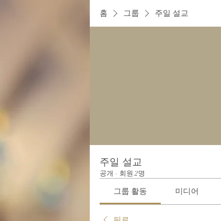
홈
그룹
주일 설교
주일 설교
공개
·
회원 2명
그룹 활동
미디어
뒤로