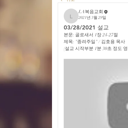
LA복음교회
2021년 3월 29일
LA복음교회
03/28/2021 설교
본문: 골로새서 1장 24-27절
제목: "종려주일" / 김호용 목사
(설교 시작부분 1분 30초 정도