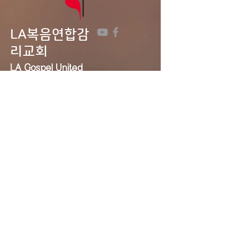
LA복음연합감
리교회
LA Gospel United
Methodist
Church
Tel:
323-641-0691
Email:
lagumc1200@gmail.com
Address: 1200 S. Manhattan Pl.,
LA, CA 90019
Contact Us