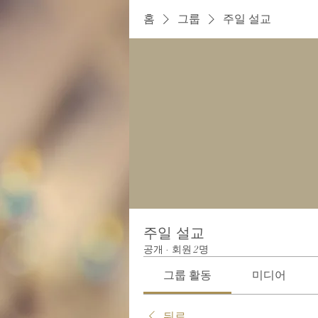
홈
그룹
주일 설교
주일 설교
공개
·
회원 2명
그룹 활동
미디어
뒤로