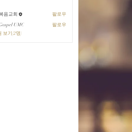
A복음교회
팔로우
교회
Gospel UMC
팔로우
 보기(2명)