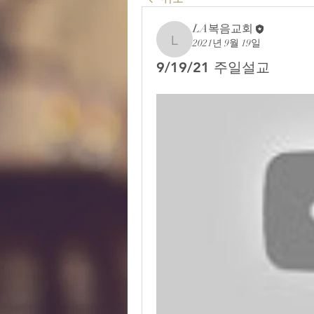
LA복음교회
2021년 9월 19일
LA복음교회
9/19/21 주일설교