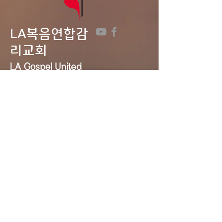
LA복음연합감
리교회
LA Gospel United
Methodist
Church
Tel:
323-641-0691
Email:
lagumc1200@gmail.com
Address: 1200 S. Manhattan Pl.,
LA, CA 90019
Contact Us