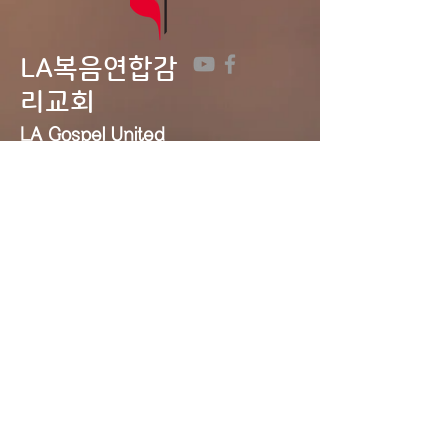
LA복음연합감
리교회
LA Gospel United
Methodist
Church
Tel:
323-641-0691
Email:
lagumc1200@gmail.com
Address: 1200 S. Manhattan Pl.,
LA, CA 90019
Contact Us