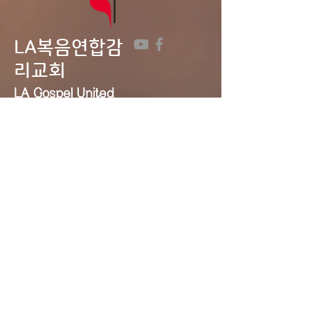
LA복음연합감
리교회
LA Gospel United
Methodist
Church
Tel:
323-641-0691
Email:
lagumc1200@gmail.com
Address: 1200 S. Manhattan Pl.,
LA, CA 90019
Contact Us