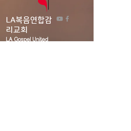
LA복음연합감
리교회
LA Gospel United
Methodist
Church
Tel:
323-641-0691
Email:
lagumc1200@gmail.com
Address: 1200 S. Manhattan Pl.,
LA, CA 90019
Contact Us