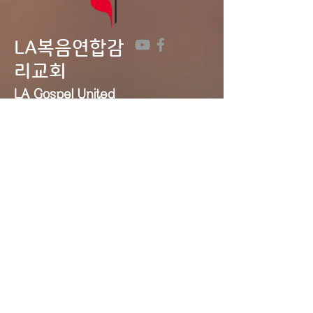
LA복음연합감
리교회
LA Gospel United
Methodist
Church
Tel:
323-641-0691
Email:
lagumc1200@gmail.com
Address: 1200 S. Manhattan Pl.,
LA, CA 90019
Contact Us