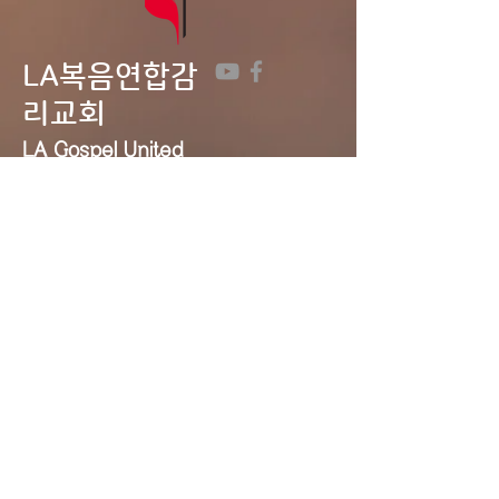
LA복음연합감
리교회
LA Gospel United
Methodist
Church
Tel:
323-641-0691
Email:
lagumc1200@gmail.com
Address: 1200 S. Manhattan Pl.,
LA, CA 90019
Contact Us