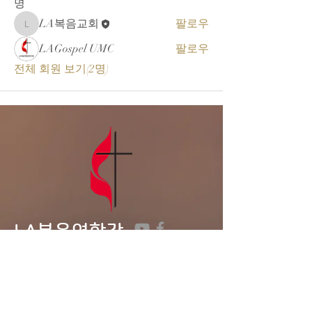
명
LA복음교회
팔로우
LA복음교회
LAGospel UMC
팔로우
전체 회원 보기(2명)
LA복음연합감
리교회
LA Gospel United
Methodist
Church