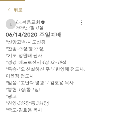
뒤로
LA복음교회
LA복음교회
2020년 6월 15일
06/14/2020 주일예배
*신앙고백-사도신경
*찬송-25장(통 25장)
*기도-정원태 권사
*성경-베드로전서 4장 12~19절
*특송-"오 신실하신 주" / 한영혜 전도사, 
이윤정 전도사
*말씀-"고난과 영광" / 김호용 목사
*봉헌-1장(통 1장)
*광고
*찬양-545장(통 344장)
*축도-김호용 목사