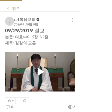
뒤로
LA복음교회
LA복음교회
2019년 10월 9일
09/29/2019 설교
본문: 여호수아 5장 1-9절
제목: 길갈의 교훈
0
0
2