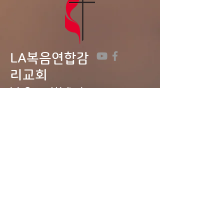
LA복음연합감
리교회
LA Gospel United
Methodist
Church
Tel:
323-641-0691
Email:
lagumc1200@gmail.com
Address: 1200 S. Manhattan Pl.,
LA, CA 90019
Contact Us