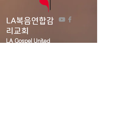
LA복음연합감
리교회
LA Gospel United
Methodist
Church
Tel:
323-641-0691
Email:
lagumc1200@gmail.com
Address: 1200 S. Manhattan Pl.,
LA, CA 90019
Contact Us