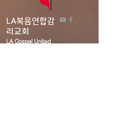
LA복음연합감
리교회
LA Gospel United
Methodist
Church
Tel:
323-641-0691
Email:
lagumc1200@gmail.com
Address: 1200 S. Manhattan Pl.,
LA, CA 90019
Contact Us