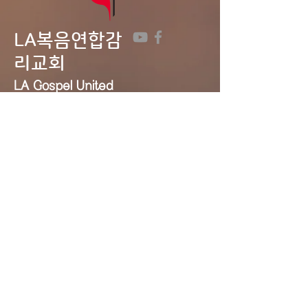
LA복음연합감
리교회
LA Gospel United
Methodist
Church
Tel:
323-641-0691
Email:
lagumc1200@gmail.com
Address: 1200 S. Manhattan Pl.,
LA, CA 90019
Contact Us