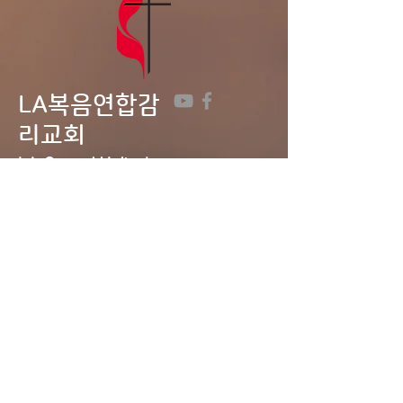
LA복음연합감
리교회
LA Gospel United
Methodist
Church
Tel:
323-641-0691
Email:
lagumc1200@gmail.com
Address: 1200 S. Manhattan Pl.,
LA, CA 90019
Contact Us