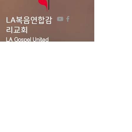
LA복음연합감
리교회
LA Gospel United
Methodist
Church
Tel:
323-641-0691
Email:
lagumc1200@gmail.com
Address: 1200 S. Manhattan Pl.,
LA, CA 90019
Contact Us