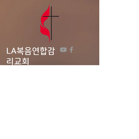
LA복음연합감
리교회
LA Gospel United
Methodist
Church
Tel:
323-641-0691
Email:
lagumc1200@gmail.com
Address: 1200 S. Manhattan Pl.,
LA, CA 90019