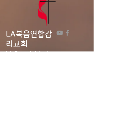
LA복음연합감
리교회
LA Gospel United
Methodist
Church
Tel:
323-641-0691
Email:
lagumc1200@gmail.com
Address: 1200 S. Manhattan Pl.,
LA, CA 90019
Contact Us