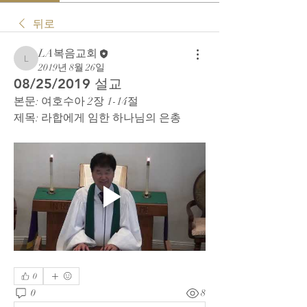
뒤로
LA복음교회
LA복음교회
2019년 8월 26일
08/25/2019 설교
본문: 여호수아 2장 1-14절
제목: 라합에게 임한 하나님의 은총
0
0
8