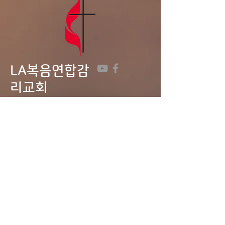
LA복음연합감
리교회
LA Gospel United
Methodist
Church
Tel:
323-641-0691
Email:
lagumc1200@gmail.com
Address: 1200 S. Manhattan Pl.,
LA, CA 90019