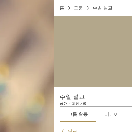
홈
그룹
주일 설교
주일 설교
공개
·
회원 2명
그룹 활동
미디어
뒤로