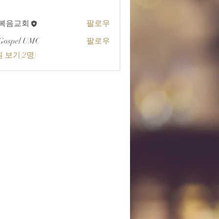
A복음교회
팔로우
교회
Gospel UMC
팔로우
 보기(2명)