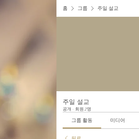
홈
그룹
주일 설교
주일 설교
공개
·
회원 2명
그룹 활동
미디어
뒤로