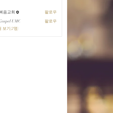
A복음교회
팔로우
교회
Gospel UMC
팔로우
 보기(2명)