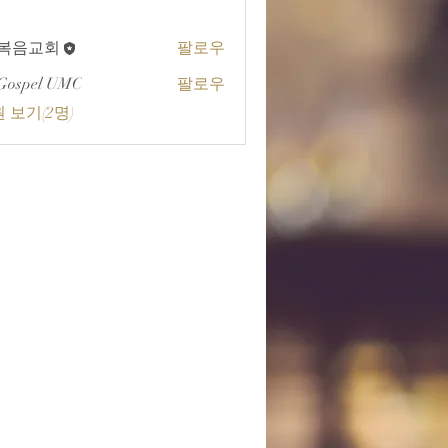
A복음교회
팔로우
교회
Gospel UMC
팔로우
 보기(2명)