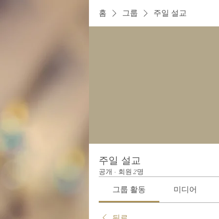
홈
그룹
주일 설교
주일 설교
공개
·
회원 2명
그룹 활동
미디어
뒤로